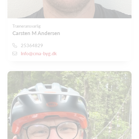
Træneransvarlig
Carsten M Andersen
25364829
Info@cma-byg.dk