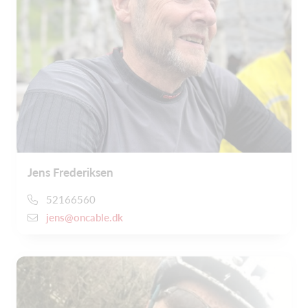
Jens Frederiksen
52166560
jens@oncable.dk