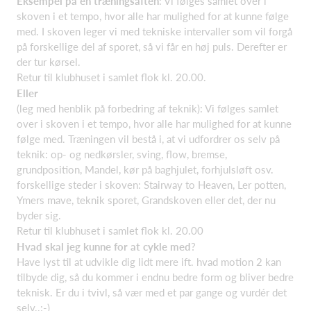
Eksempel på en træningsaften
: Vi følges samlet over i
skoven i et tempo, hvor alle har mulighed for at kunne følge
med. I skoven leger vi med tekniske intervaller som vil forgå
på forskellige del af sporet, så vi får en høj puls. Derefter er
der tur kørsel.
Retur til klubhuset i samlet flok kl. 20.00.
Eller
(leg med henblik på forbedring af teknik): Vi følges samlet
over i skoven i et tempo, hvor alle har mulighed for at kunne
følge med. Træningen vil bestå i, at vi udfordrer os selv på
teknik: op- og nedkørsler, sving, flow, bremse,
grundposition, Mandel, kør på baghjulet, forhjulsløft osv.
forskellige steder i skoven: Stairway to Heaven, Ler potten,
Ymers mave, teknik sporet, Grandskoven eller det, der nu
byder sig.
Retur til klubhuset i samlet flok kl. 20.00
Hvad skal jeg kunne for at cykle med
?
Have lyst til at udvikle dig lidt mere ift. hvad motion 2 kan
tilbyde dig, så du kommer i endnu bedre form og bliver bedre
teknisk. Er du i tvivl, så vær med et par gange og vurdér det
selv..:-)