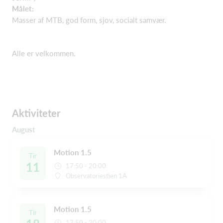
Målet:
Masser af MTB, god form, sjov, socialt samvær.
Alle er velkommen.
Aktiviteter
August
Motion 1.5
Tir
11
17:50 - 20:00
Observatoriestien 1A
Motion 1.5
Tir
17:50 - 20:00